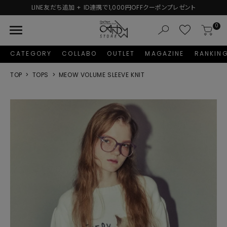
LINE友だち追加 + ID連携で1,000円OFFクーポンプレゼント
menu
0
CATEGORY
COLLABO
OUTLET
MAGAZINE
RANKIN
TOP
TOPS
MEOW VOLUME SLEEVE KNIT