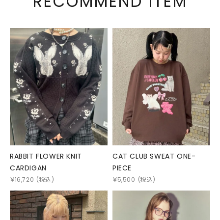
RECOMMEND ITEM
RABBIT FLOWER KNIT
CAT CLUB SWEAT ONE-
CARDIGAN
PIECE
￥
16,720
(税込)
￥
5,500
(税込)