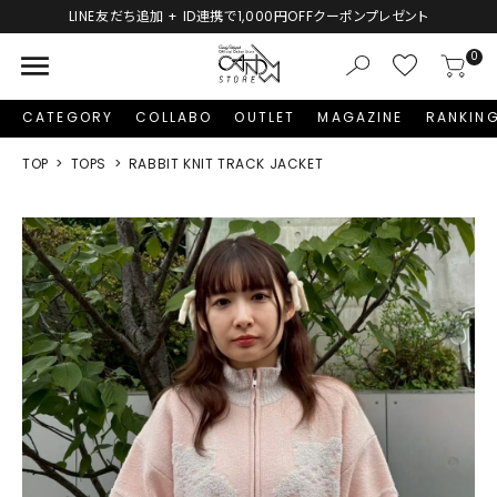
LINE友だち追加 + ID連携で1,000円OFFクーポンプレゼント
menu
0
CATEGORY
COLLABO
OUTLET
MAGAZINE
RANKIN
TOP
TOPS
RABBIT KNIT TRACK JACKET