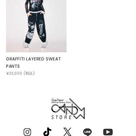
GRAFFITI LAYERED SWEAT
PANTS
￥
22,000
(税込)