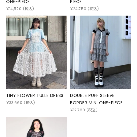
ONE-PIECE
PIECE
￥
14,520
(税込)
￥
24,750
(税込)
TINY FLOWER TULLE DRESS
DOUBLE PUFF SLEEVE
BORDER MINI ONE-PIECE
￥
33,660
(税込)
￥
12,760
(税込)