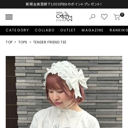
新規会員登録で1,000円分のポイントプレゼント！
menu
0
CATEGORY
COLLABO
OUTLET
MAGAZINE
RANKIN
TOP
TOPS
TENDER FRIEND TEE