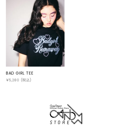
BAD GIRL TEE
￥
5,280
(税込)