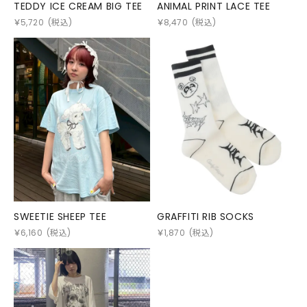
TEDDY ICE CREAM BIG TEE
ANIMAL PRINT LACE TEE
￥
5,720
(税込)
￥
8,470
(税込)
SWEETIE SHEEP TEE
GRAFFITI RIB SOCKS
￥
6,160
(税込)
￥
1,870
(税込)