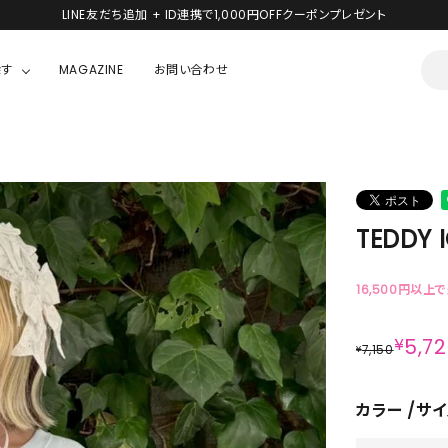
新規会員登録で1,000円分のポイントプレゼント！
探す
MAGAZINE
お問い合わせ
OUSE
JACKET/OUTER
ガラスの仮面
ALL
BOY
ニャニィニュニェニョン
JACKET
TEDDY 
ちゃん
はぴだんぶい
OUTER
キティ
Hohokam DINER
16,500円以上
シナモロール
¥
5,7
7,150
¥
んちゃん
MIKIOSAKABE・THREE TREASURES
カラー
サイ
TY
ダンダダン