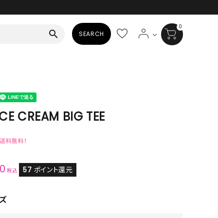
0
search
SEARCH
BAG
ALL
HAT
ICE CREAM BIG TEE
ALL
で送料無料！
SOCKS
20
ALL
57
ポイント還元
税込
SHOES
ズ
ALL