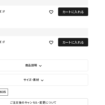
GOODS
ALL
カートに入れる
ズ：F
UMBRELLA
NECK WARMER
ACCESSORIES
カートに入れる
ズ：F
SWIM WEAR
商品説明
サイズ・素材
4635
ご注文後のキャンセル・変更について