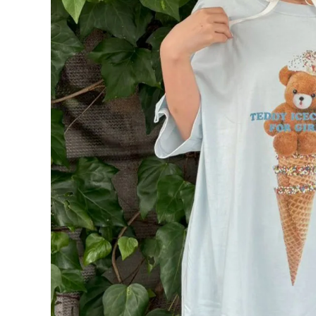
ONE PIECE
PANTS
ALL
ALL
ONE PIECE
PANTS
JUMPER SKIRT
DENIM
SHORT P
SALOPETT
PEPE
SALE
ALL
ALL