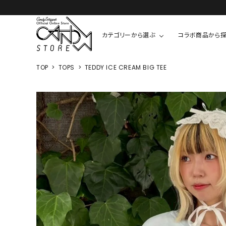
カテゴリーから選ぶ
コラボ商品から
TOP
TOPS
TEDDY ICE CREAM BIG TEE
TOPS
SHIRTS/BL
ROMPUS
ALL
ALL
COOKIE 
T-SHIRT
SHIRT
ちびまる子
CUTSEW
BLOUSES
チャーミー
SWEAT
ウサハナ
KNIT
CARDIGAN
クレヨンし
OTHER
HELLO KIT