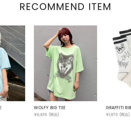
RECOMMEND ITEM
E
WOLFY BIG TEE
GRAFFITI R
￥
6,435
(税込)
￥
1,870
(税込)