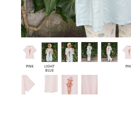
PINK
LIGHT
PI
BLUE