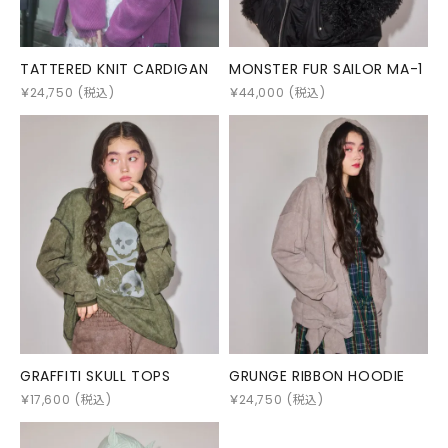
TATTERED KNIT CARDIGAN
MONSTER FUR SAILOR MA-1
￥
24,750
(税込)
￥
44,000
(税込)
GRAFFITI SKULL TOPS
GRUNGE RIBBON HOODIE
￥
17,600
(税込)
￥
24,750
(税込)