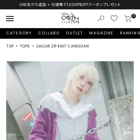
LINE友だち追加 + ID連携で1,000円OFFクーポンプレゼント
menu
0
CATEGORY
COLLABO
OUTLET
MAGAZINE
RANKIN
TOP
TOPS
SAILOR ZIP KNIT CARDIGAN