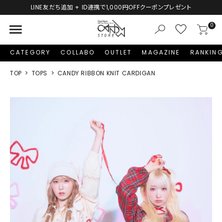
LINE友だち追加 + ID連携で1,000円OFFクーポンプレゼント
menu
0
CATEGORY
COLLABO
OUTLET
MAGAZINE
RANKIN
TOP
TOPS
CANDY RIBBON KNIT CARDIGAN