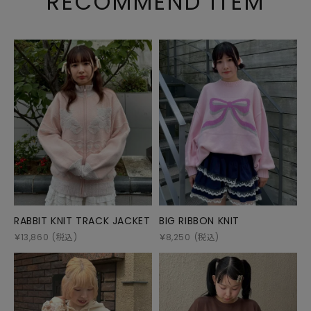
RECOMMEND ITEM
RABBIT KNIT TRACK JACKET
BIG RIBBON KNIT
￥
13,860
(税込)
￥
8,250
(税込)