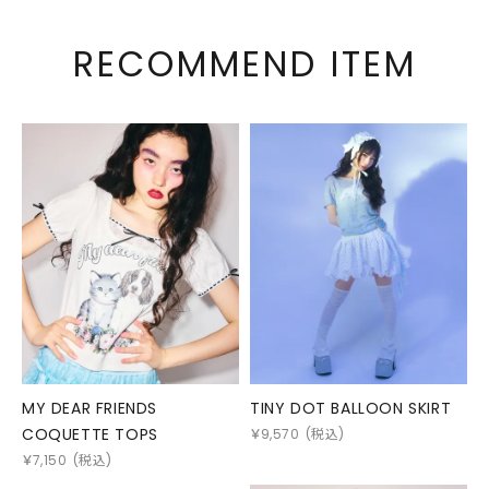
RECOMMEND ITEM
MY DEAR FRIENDS
TINY DOT BALLOON SKIRT
COQUETTE TOPS
￥
9,570
(税込)
￥
7,150
(税込)