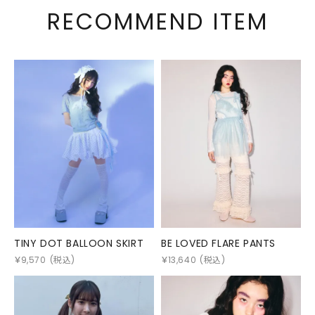
RECOMMEND ITEM
TINY DOT BALLOON SKIRT
BE LOVED FLARE PANTS
￥
9,570
(税込)
￥
13,640
(税込)