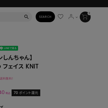
0
search
SEARCH
BAG
ALL
HAT
ンしんちゃん】
フェイス KNIT
ALL
SOCKS
で送料無料！
ALL
SHOES
40
70
ポイント還元
税込
ALL
ズ