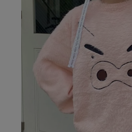
ONE PIECE
PANTS
ALL
ALL
ONE PIECE
PANTS
JUMPER SKIRT
DENIM
SHORT P
SALOPETT
PEPE
SALE
ALL
ALL