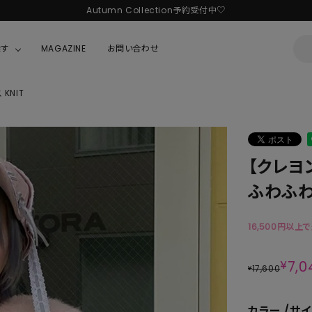
Autumn Collection予約受付中♡
LINE友だち追加 + ID連携で1,000円OFFクーポンプレゼント
探す
MAGAZINE
お問い合わせ
新規会員登録で1,000円分のポイントプレゼント！
KNIT
OUSE
JACKET/OUTER
ガラスの仮面
ALL
BOY
ニャニィニュニェニョン
JACKET
【クレヨ
ちゃん
はぴだんぶい
OUTER
ふわふわ 
キティ
Hohokam DINER
16,500円以上
シナモロール
んちゃん
MIKIOSAKABE・THREE TREASURES
¥
7,0
17,600
¥
TY
ダンダダン
カラー
サイ