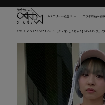
カテゴリーから選ぶ
コラボ商品から
TOP
COLLABORATION
【クレヨンしんちゃん】ふわふわ フェイス 
TOPS
SHIRTS/BL
ROMPUS
ALL
ALL
COOKIE 
T-SHIRT
SHIRT
ちびまる子
CUTSEW
BLOUSES
チャーミー
SWEAT
ウサハナ
KNIT
CARDIGAN
クレヨンし
OTHER
HELLO KIT