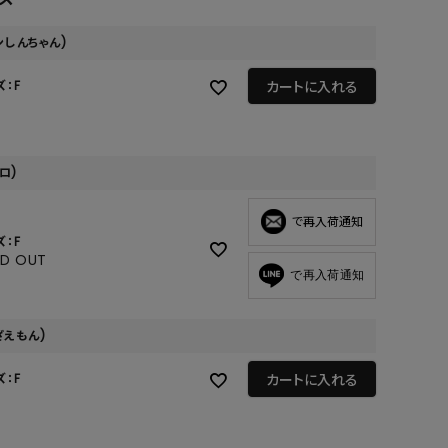
GOODS
ヨンしんちゃん)
ALL
UMBRELLA
カートに入れる
ズ：F
NECK WARMER
ACCESSORIES
シロ)
SWIM WEAR
で再入荷通知
ズ：F
LD OUT
で再入荷通知
ざえもん)
カートに入れる
ズ：F