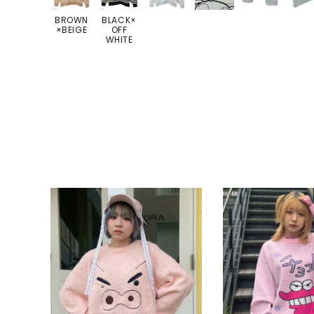
BROWN
BLACK×
×BEIGE
OFF
WHITE