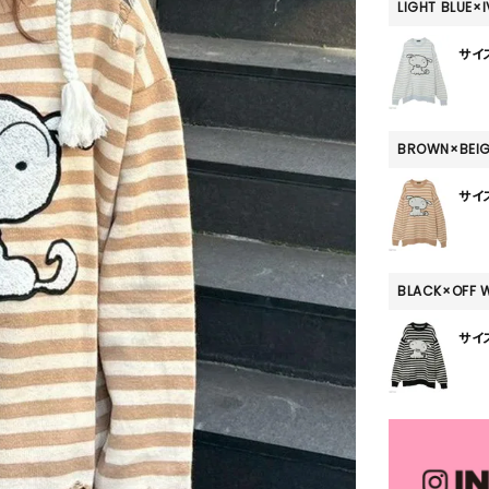
SKIRT
LIGHT BLUE×
ALL
サイ
BROWN×BEI
ANTS
サイ
E
BLACK×OFF 
サイ