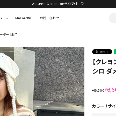
Autumn Collection予約受付中♡
LINE友だち追加 + ID連携で1,000円OFFクーポンプレゼント
探す
MAGAZINE
お問い合わせ
新規会員登録で1,000円分のポイントプレゼント！
ダー KNIT
OUSE
JACKET/OUTER
ガラスの仮面
ALL
BOY
ニャニィニュニェニョン
JACKET
【クレヨ
ちゃん
はぴだんぶい
OUTER
シロ ダメ
キティ
Hohokam DINER
シナモロール
¥
6,6
16,500
¥
んちゃん
MIKIOSAKABE・THREE TREASURES
カラー
サイ
TY
ダンダダン