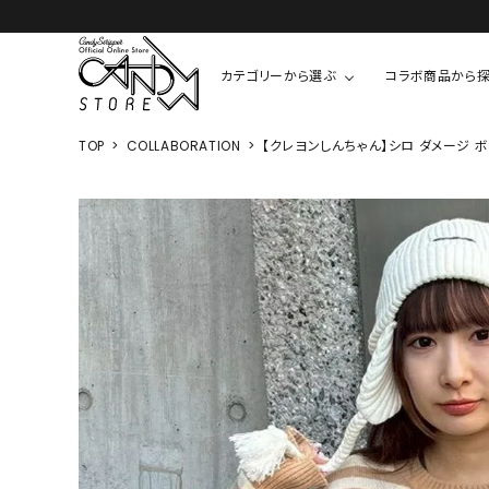
カテゴリーから選ぶ
コラボ商品から
TOP
COLLABORATION
【クレヨンしんちゃん】シロ ダメージ ボー
TOPS
SHIRTS/BL
ROMPUS
ALL
ALL
COOKIE 
T-SHIRT
SHIRT
ちびまる子
CUTSEW
BLOUSES
チャーミー
SWEAT
ウサハナ
KNIT
CARDIGAN
クレヨンし
OTHER
HELLO KIT