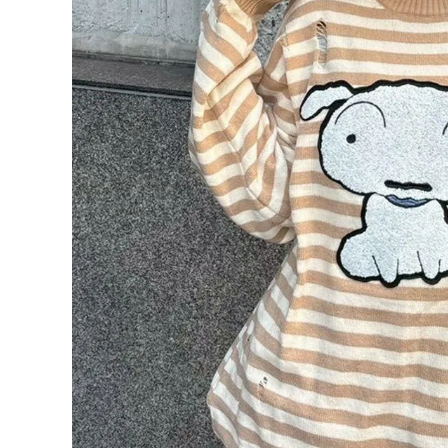
ONE PIECE
PANTS
ALL
ALL
ONE PIECE
PANTS
JUMPER SKIRT
DENIM
SHORT P
SALOPETT
PEPE
SALE
ALL
ALL