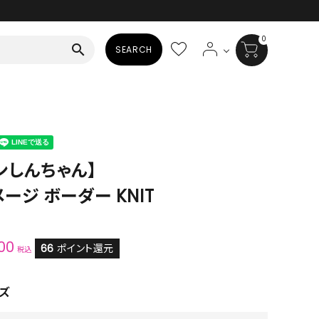
0
search
SEARCH
BAG
ALL
HAT
ンしんちゃん】
ージ ボーダー KNIT
ALL
SOCKS
00
ALL
66
ポイント還元
税込
SHOES
ズ
ALL