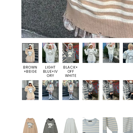
BROWN
LIGHT
BLACK×
×BEIGE
BLUE×IV
OFF
ORY
WHITE