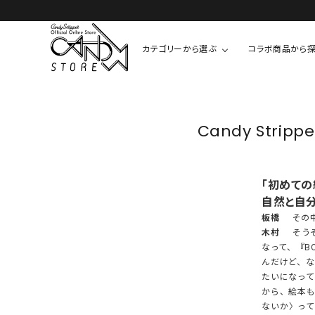
カテゴリーから選ぶ
コラボ商品から
TOPS
SHIRTS/BL
ROMPUS
Candy Str
ALL
ALL
COOKIE 
T-SHIRT
SHIRT
ちびまる子
「初めて
CUTSEW
BLOUSES
自然と自分
チャーミー
SWEAT
板橋
その中
ウサハナ
KNIT
木村
そうそ
なって、『B
CARDIGAN
んだけど、
クレヨンし
たいになっ
OTHER
から、絵本も
HELLO KIT
ないか〉っ