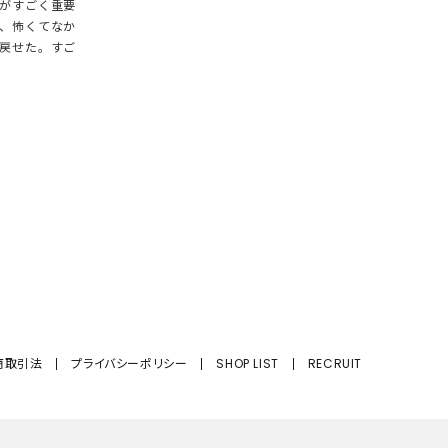
がすごく重要
、怖くてなか
戻せた。すご
商取引法
プライバシーポリシー
SHOP LIST
RECRUIT