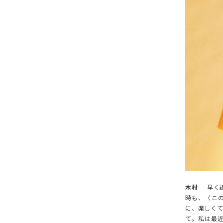
木村
早く読
時も、〈この
に、楽しく
て。私は最