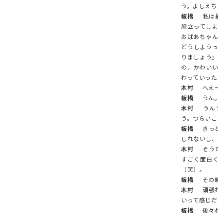
う。よしえち
板橋
私は最
旅立ってし
おばあちゃん
どうしよう
りましょう』
の、かわい
わっていった
木村
へえ～
板橋
うん。
木村
うんう
う。つらいこ
板橋
きっと
しれないし、
木村
そうだ
すごく面白く
（笑）。
板橋
その瞬
木村
頑張れ
いって感じだ
板橋
後々わ