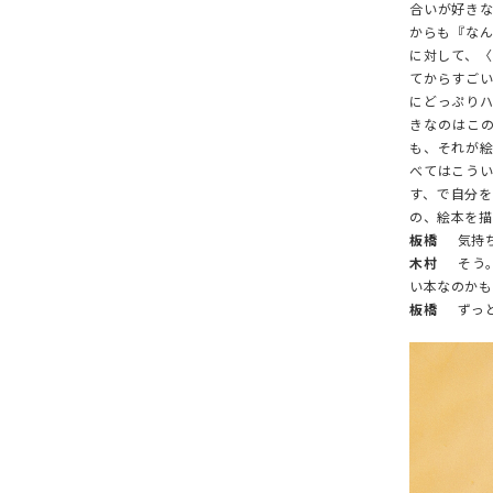
ONE PIECE
PANTS
合いが好き
からも『なん
ALL
ALL
に対して、〈
てからすご
ONE PIECE
PANTS
にどっぷり
JUMPER SKIRT
DENIM
きなのはこ
も、それが
SHORT P
べてはこう
す、で自分
SALOPETT
の、絵本を描
板橋
気持ち
PEPE
SALE
木村
そう。
い本なのかも
ALL
ALL
板橋
ずっと