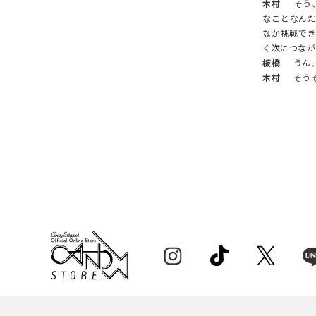
木村
そう、
なことなん
なか挑戦で
く次につなが
板橋
うん、
木村
そうそ