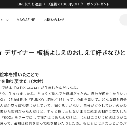
LINE友だち追加 + ID連携で1,000円OFFクーポンプレゼント
探す
MAGAZINE
お問い合わせ
OUSE
JACKET/OUTER
ガラスの仮面
ipper デザイナー 板橋よしえのおしえて好きなひと
ALL
BOY
ニャニィニュニェニョン
JACKET
ちゃん
はぴだんぶい
の絵本を描いたことで
OUTER
を取り戻せた」（木村）
キティ
Hohokam DINER
で絵本『ねむとココロ』が生まれたんだもんね。
シナモロール
う。生まれましたね。ちょうど悩んでた時期だったの。自分が何をしたらいい
OX』（9thALBUM『PUNKY』収録／’16）っていう曲を書いて。どんな時も自
なんだか空っぽな感じがしていて。輝く思いがない、自分がどうしていいのかわ
んちゃん
MIKIOSAKABE・THREE TREASURES
て書いた歌詞だったんだけど、ずっと抜け出せないままに絵本の制作に突入した
『BOX』をテーマにして描きはじめたんだけど、〈人はこういう絵のほうが
TY
ダンダダン
て思って、最初は絵具を使って絵を描いたりしたの。もともとはポスカとかのパ