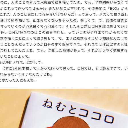
SKIRT
なのに、人のことを考えて水彩画で絵を描いてたの。でも、全然納得いかなくて
かこれって迷ってませんか?』みたいなこと言われて、その瞬間に『BOX』か
ALL
これだ! 人のこと気にしてるからいけないんだ〉って思って、ポスカで描き直
い速さで絵を描いて、止まらなくなっちゃったの、楽しくて。で、想像の世界と
ハマっていくのが心地良くて心地良くて。そしたら自然と自分を取り戻せていけ
の色、自分が好きなのはこの組み合わせ、っていうのがそれまでわからなくな
絵本を描くことによって取り戻せて。で、まさに絵本もそういう物語なんだよね
ANTS
いうことなんだっていうのが自分の中で理解できて。それまでは作品出すのも吐
をまわしてたんだよね。でも、混乱した時期があって、それがようやく循環する
E
いたことによって。
が浄化されて、安定して。
〈すごい! 絵本描いてよかった!〉って思って。自分では、もう読みすぎて、
わからないくらいなんだけどね。
夢だったんだもんね。