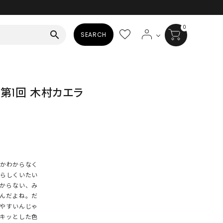
0
search
SEARCH
BAG
 第1回 木村カエラ
ALL
HAT
ALL
SOCKS
かわからなく
ALL
分らしくいたい
からない、み
SHOES
んだよね。だ
見やすいんじゃ
ALL
キッとした色