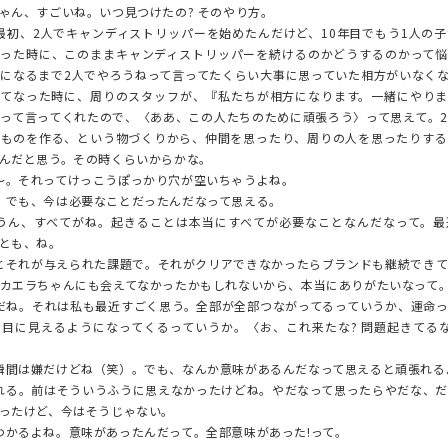
ゃん、すごいね。いつ見つけたの? そのやり方。
初、2人でキャンディストリッパーを始めたんだけど、10年目でもう1人の
まった時に、このままキャンディストリッパーを続けるのかどうするのかって悩
になるまで2人でやろうねって言ってたくらい大事に思っていた相方がいなく
ってなった時に、周りのスタッフが、『私たちが相方になります。一緒にやりま
って言ってくれたので、〈ああ、この人たちのために頑張ろう〉って思えて。
いものを作る、という物づくりから、仲間を思ったり、周りの人を思ったりする
んだと思う。その時くらいからかな。
。それってけっこうぽっかり穴が空いちゃうよね。
でも、今は必要なことだったんだなって思える。
ん、すべてがね。起きることは本当にすべてが必要なことなんだなって。最
とも、ね。
それが与えられた課題で。それがクリアできなかったらブランドも継続できて
カエラちゃんにも会えてなかったかもしれないから、本当にありがたいなって
ね。それは私も最近すごく思う。全部が全部つながってるっていうか、運命っ
目に見えるようになってくるっていうか。〈お、これ来たな? 問題起きてる
間は嫌だけどね（笑）。でも、なんか意味があるんだなって思えると頑張れる
る。前はそういうふうに思えなかったけどね。やだなって思ったらやだな、だ
ったけど、今はそうじゃない。
かるよね。意味があったんだって。全部意味があった!って。