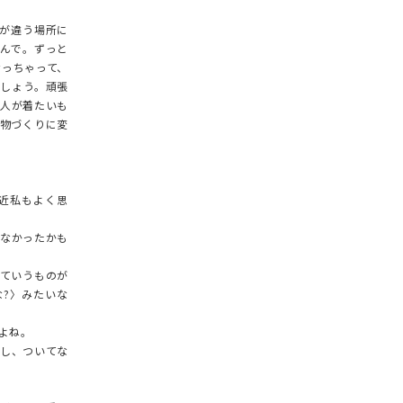
子が違う場所に
んで。ずっと
なっちゃって、
しょう。頑張
2人が着たいも
物づくりに変
近私もよく思
なかったかも
。
ていうものが
な?〉みたいな
よね。
し、ついてな