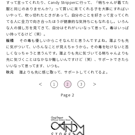
すって言ってくれたり、Candy Stripperに行って、「梢ちゃんが着てた
服と同じのありませんか?」って買いに来てくれる子を大事にすればい
いやって、吹っ切れたときがあって。自分のことを好きって言ってくれ
てる人に全力で向き合ったほうが健康的な気持ちにもなれるし。いろん
な人の接し方を見てきて、自分はそれがいいなって思って。毒はいっぱ
い持ってるけど（笑）。
板橋
その毒も優しいからこそなんだと思うんですよね。誰よりも先
に気がついて、いろんなことが見えちゃうから。その毒を吐けないと苦
しくなっちゃうと思うんです。誰よりも先に気づいてる梢ちゃんよりも
先に気づくことはなかなか難しいんですけど（笑）、サポートできたら
いいなって思ってます、いつも。
秋元
誰よりも先に感じ取って、サポートしてくれてるよ。
＜
1
2
3
＞
Page 2