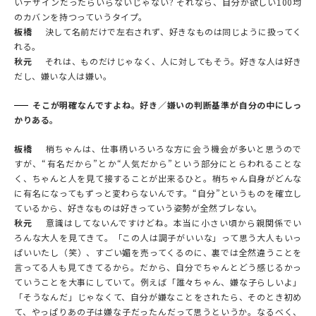
いデザインだったらいらないじゃない? それなら、自分が欲しい100均
のカバンを持つっていうタイプ。
板橋
決して名前だけで左右されず、好きなものは同じように扱ってく
れる。
秋元
それは、ものだけじゃなく、人に対してもそう。好きな人は好き
だし、嫌いな人は嫌い。
そこが明確なんですよね。好き／嫌いの判断基準が自分の中にしっ
かりある。
板橋
梢ちゃんは、仕事柄いろいろな方に会う機会が多いと思うので
すが、“有名だから”とか“人気だから”という部分にとらわれることな
く、ちゃんと人を見て接することが出来るひと。梢ちゃん自身がどんな
に有名になってもずっと変わらないんです。“自分”というものを確立し
ているから、好きなものは好きっていう姿勢が全然ブレない。
秋元
意識はしてないんですけどね。本当に小さい頃から親関係でい
ろんな大人を見てきて。「この人は調子がいいな」って思う大人もいっ
ぱいいたし（笑）、すごい媚を売ってくるのに、裏では全然違うことを
言ってる人も見てきてるから。だから、自分でちゃんとどう感じるかっ
ていうことを大事にしていて。例えば「誰々ちゃん、嫌な子らしいよ」
「そうなんだ」じゃなくて、自分が嫌なことをされたら、そのとき初め
て、やっぱりあの子は嫌な子だったんだって思うというか。なるべく、