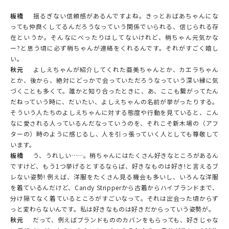
板橋
揺るぎない信頼感があるんですよね。きっとおばあちゃんにな
っても仲良くしてるんだろうなっていう関係でいられる、信じられる存
在というか。そんなにべったりはしてないけれど、梢ちゃん元気かな
ー?と思う頃に必ず梢ちゃんが連絡をくれるんです。それがすごく嬉し
い。
秋元
よしえちゃんが紹介してくれた亜美ちゃんとか、カエラちゃん
とか、後から、絶対にどっかで会っていただろうなっていう深い縁に気
づくことも多くて。誰かと知り合ったときに、あ、ここも繋がってたん
だねっていう時に、だいたい、よしえちゃんの名前が挙がったりする。
そういう人たちのよしえちゃんに対する態度や行動を見ていると、こん
なに愛される人っているんだなっていうのを、それこそ新木場の（アフ
ターの）時のように感じるし、人を引っ張っていく人としても尊敬して
います。
板橋
う、うれしい……。梢ちゃんにはたくさん好きなところがあるん
ですけど、もう1つ挙げるとするならば、好きなものは好き!と言えるブ
レない姿勢! 例えば、洋服をたくさん見る機会も多いし、いろんな洋服
を着ているんだけど、Candy Stripperから古着からハイブランドまで、
分け隔てなく着ているところがすごいなって。それは出会った頃からず
っと変わらないんです。私は好きなものは好きだからっていう姿勢が。
秋元
だって、例えばブランドもののカバンをもらっても、好きじゃな