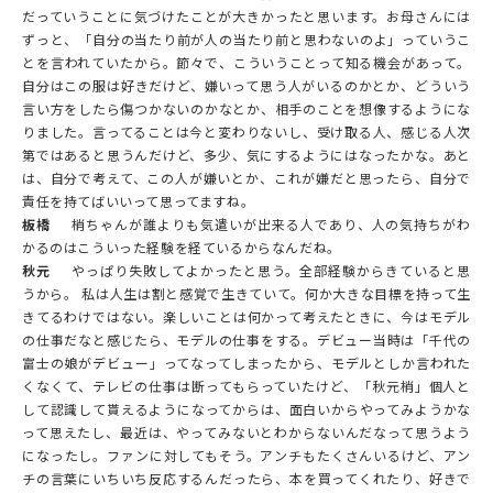
だっていうことに気づけたことが大きかったと思います。お母さんには
ずっと、「自分の当たり前が人の当たり前と思わないのよ」っていうこ
とを言われていたから。節々で、こういうことって知る機会があって。
自分はこの服は好きだけど、嫌いって思う人がいるのかとか、どういう
言い方をしたら傷つかないのかなとか、相手のことを想像するようにな
りました。言ってることは今と変わりないし、受け取る人、感じる人次
第ではあると思うんだけど、多少、気にするようにはなったかな。あと
は、自分で考えて、この人が嫌いとか、これが嫌だと思ったら、自分で
責任を持てばいいって思ってますね。
板橋
梢ちゃんが誰よりも気遣いが出来る人であり、人の気持ちがわ
かるのはこういった経験を経ているからなんだね。
秋元
やっぱり失敗してよかったと思う。全部経験からきていると思
うから。 私は人生は割と感覚で生きていて。何か大きな目標を持って生
きてるわけではない。楽しいことは何かって考えたときに、今はモデル
の仕事だなと感じたら、モデルの仕事をする。デビュー当時は「千代の
富士の娘がデビュー」ってなってしまったから、モデルとしか言われた
くなくて、テレビの仕事は断ってもらっていたけど、「秋元梢」個人と
して認識して貰えるようになってからは、面白いからやってみようかな
って思えたし、最近は、やってみないとわからないんだなって思うよう
になったし。ファンに対してもそう。アンチもたくさんいるけど、アン
チの言葉にいちいち反応するんだったら、本を買ってくれたり、好きで