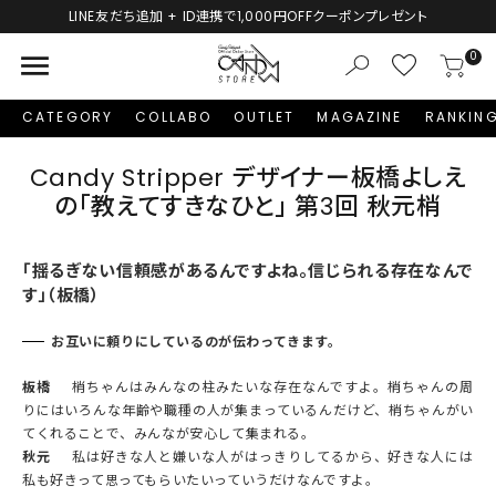
LINE友だち追加 + ID連携で1,000円OFFクーポンプレゼント
menu
0
CATEGORY
COLLABO
OUTLET
MAGAZINE
RANKIN
Candy Stripper デザイナー板橋よしえ
の「教えてすきなひと」 第3回 秋元梢
「揺るぎない信頼感があるんですよね。信じられる存在なんで
す」（板橋）
お互いに頼りにしているのが伝わってきます。
板橋
梢ちゃんはみんなの柱みたいな存在なんですよ。梢ちゃんの周
りにはいろんな年齢や職種の人が集まっているんだけど、梢ちゃんがい
てくれることで、みんなが安心して集まれる。
秋元
私は好きな人と嫌いな人がはっきりしてるから、好きな人には
私も好きって思ってもらいたいっていうだけなんですよ。