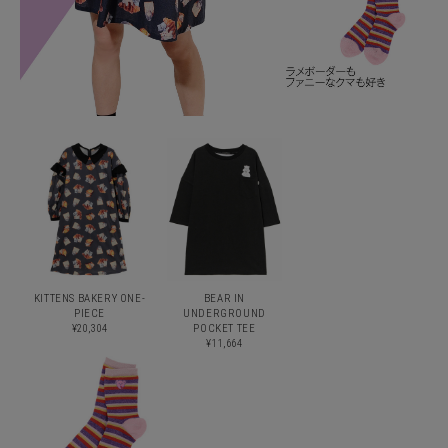
KITTENS BAKERY ONE-
BEAR IN
PIECE
UNDERGROUND
¥20,304
POCKET TEE
¥11,664