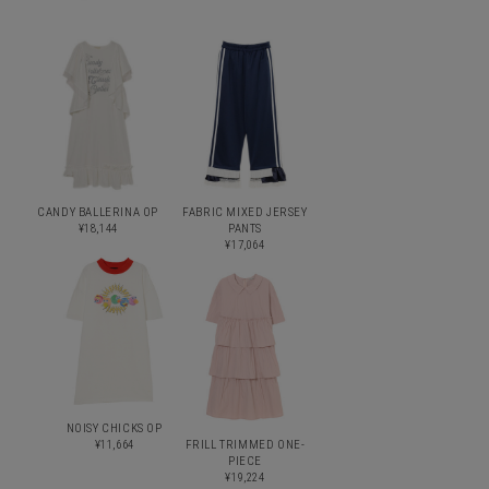
CANDY BALLERINA OP
FABRIC MIXED JERSEY
¥18,144
PANTS
¥17,064
NOISY CHICKS OP
¥11,664
FRILL TRIMMED ONE-
PIECE
¥19,224