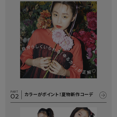
PART
02
カラーがポイント！夏物新作コーデ