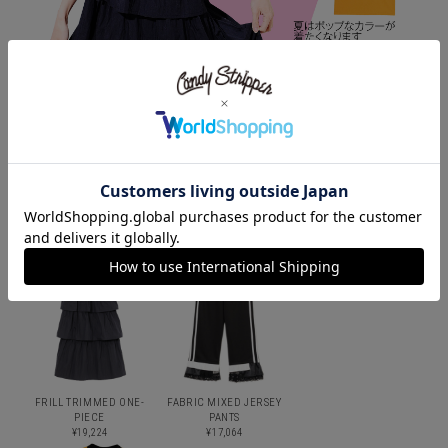
FRILL TRIMMED ONE-
FABRIC MIXED JERSEY
PIECE
PANTS
¥19,224
¥17,064