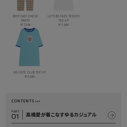
BEST FAST CHECK
LET'S BE FREE TEDDYS
PANTS
TEE OP
¥17,064
¥11,664
REJOICE CLUB TEE OP
¥10,584
CONTENTS >>>
PART
01
高橋愛が着こなすゆるカジュアル