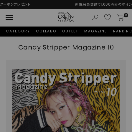
新規会員登録で1,000円分のポイントプレゼント！
menu
0
CATEGORY
COLLABO
OUTLET
MAGAZINE
RANKIN
Candy Stripper Magazine 10