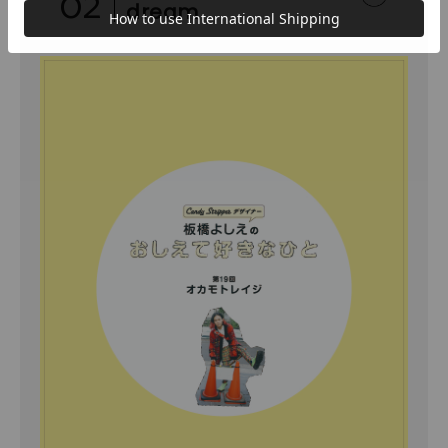
02
dream