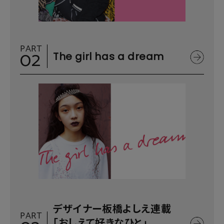
PART
02
The girl has a dream
デザイナー板橋よしえ連載
PART
「おしえて好きなひと」