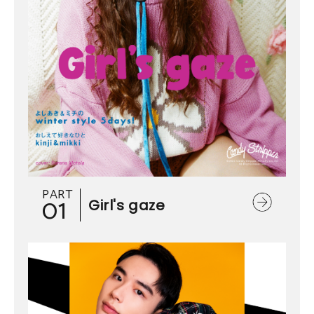
PART
01
Girl's gaze