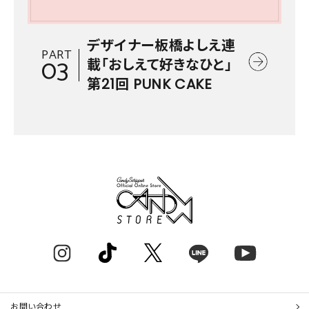
デザイナー板橋よしえ連
PART
03
載「おしえて好きなひと」
第21回 PUNK CAKE
お問い合わせ