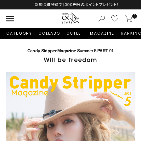
新規会員登録で1,000円分のポイントプレゼント！
menu
0
CATEGORY
COLLABO
OUTLET
MAGAZINE
RANKIN
Candy Stripper Magazine Summer 5 PART 01
Will be freedom