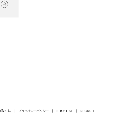
商取引法
プライバシーポリシー
SHOP LIST
RECRUIT