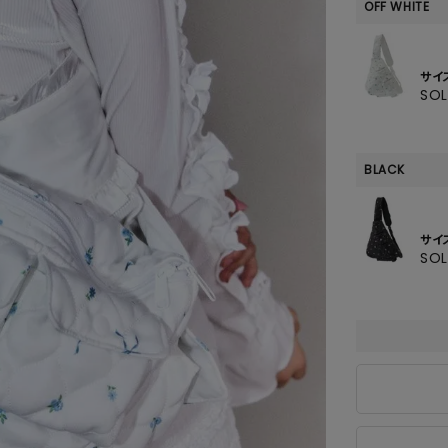
SKIRT
OFF WHITE
ALL
サイ
SO
ANTS
BLACK
E
サイ
SO