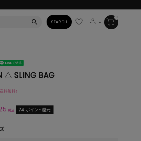
0
search
SEARCH
BAG
ALL
HAT
 △ SLING BAG
ALL
で送料無料！
SOCKS
25
ALL
74
ポイント還元
税込
SHOES
ズ
ALL