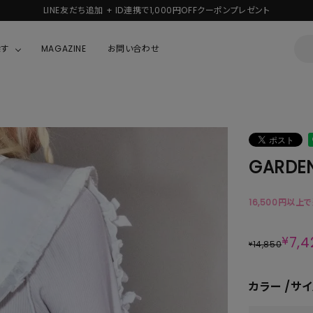
新規会員登録で1,000円分のポイントプレゼント！
探す
MAGAZINE
お問い合わせ
OUSE
JACKET/OUTER
ガラスの仮面
ALL
BOY
ニャニィニュニェニョン
JACKET
GARDEN
ちゃん
はぴだんぶい
OUTER
キティ
Hohokam DINER
16,500円以上
シナモロール
¥
7,4
14,850
¥
んちゃん
MIKIOSAKABE・THREE TREASURES
カラー
サイ
TY
ダンダダン