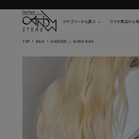
カテゴリーから選ぶ
コラボ商品から
TOP
BAG
GARDEN △ SLING BAG
TOPS
SHIRTS/BL
ROMPUS
ALL
ALL
COOKIE 
T-SHIRT
SHIRT
ちびまる子
CUTSEW
BLOUSES
チャーミー
SWEAT
ウサハナ
KNIT
CARDIGAN
クレヨンし
OTHER
HELLO KIT