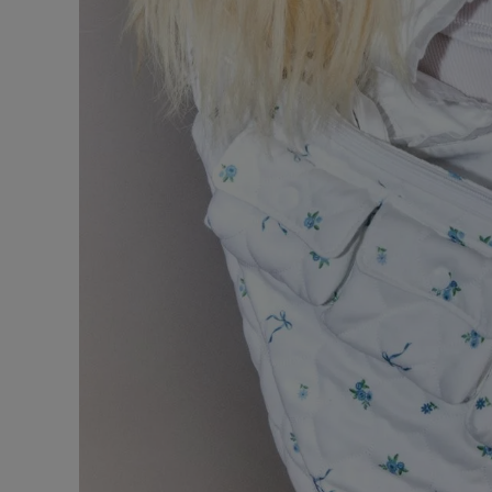
ONE PIECE
PANTS
ALL
ALL
ONE PIECE
PANTS
JUMPER SKIRT
DENIM
SHORT P
SALOPETT
PEPE
SALE
ALL
ALL