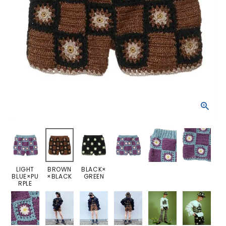
LIGHT
BROWN
BLACK×
BLUE×PU
×BLACK
GREEN
RPLE