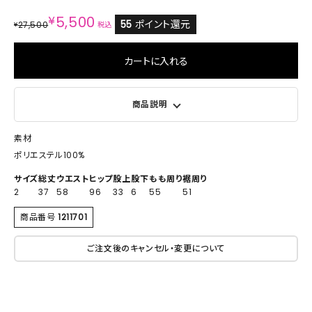
¥
5,500
55
ポイント還元
27,500
¥
税込
カートに入れる
商品説明
素材
ポリエステル100%
サイズ
総丈
ウエスト
ヒップ
股上
股下
もも周り
裾周り
2
37
58
96
33
6
55
51
商品番号
1211701
ご注文後のキャンセル・変更について