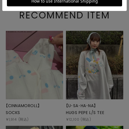
RECOMMEND ITEM
【CINNAMOROLL】
【U･SA･HA･NA】
SOCKS
HUGS PEPE L/S TEE
￥
1,914
(税込)
￥
12,100
(税込)