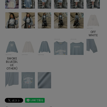
OFF
WHITE
SMOKE
BLUE(BL
UE
OTHER)