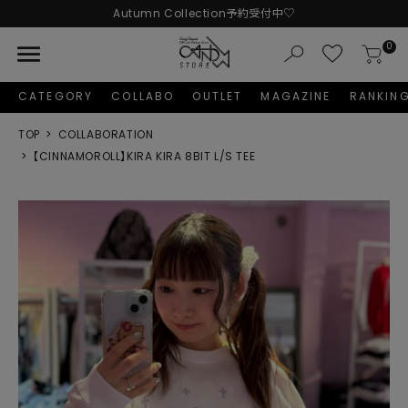
Autumn Collection予約受付中♡
LINE友だち追加 + ID連携で1,000円OFFクーポンプレゼント
menu
0
新規会員登録で1,000円分のポイントプレゼント！
CATEGORY
COLLABO
OUTLET
MAGAZINE
RANKIN
TOP
COLLABORATION
【CINNAMOROLL】KIRA KIRA 8BIT L/S TEE