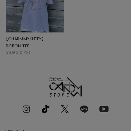
【CHARMMYKITTY】
RIBBON TEE
￥
6,160
(税込)