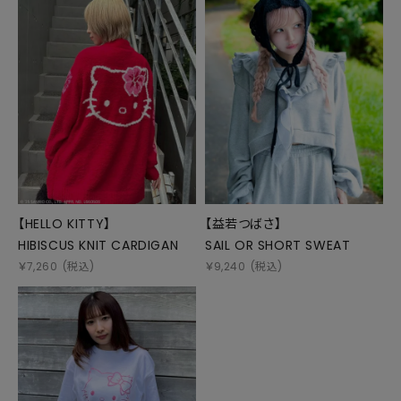
【HELLO KITTY】
【益若つばさ】
HIBISCUS KNIT CARDIGAN
SAIL OR SHORT SWEAT
￥
7,260
(税込)
￥
9,240
(税込)