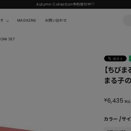
Autumn Collection予約受付中♡
LINE友だち追加 + ID連携で1,000円OFFクーポンプレゼント
探す
MAGAZINE
お問い合わせ
新規会員登録で1,000円分のポイントプレゼント！
MI SET
OUSE
JACKET/OUTER
ガラスの仮面
ALL
BOY
ニャニィニュニェニョン
JACKET
【ちびま
ちゃん
はぴだんぶい
OUTER
まる子の台
キティ
Hohokam DINER
シナモロール
¥
6,435
税込
んちゃん
MIKIOSAKABE・THREE TREASURES
カラー
サイ
TY
ダンダダン