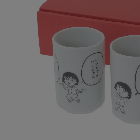
ONE PIECE
PANTS
ALL
ALL
ONE PIECE
PANTS
JUMPER SKIRT
DENIM
SHORT P
SALOPETT
PEPE
SALE
ALL
ALL