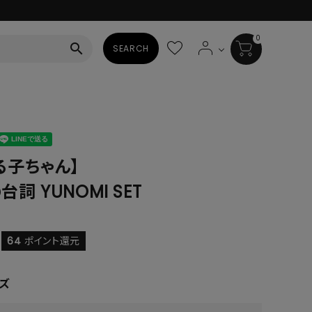
0
search
SEARCH
BAG
ALL
HAT
る子ちゃん】
詞 YUNOMI SET
ALL
SOCKS
ALL
64
ポイント還元
SHOES
ズ
ALL