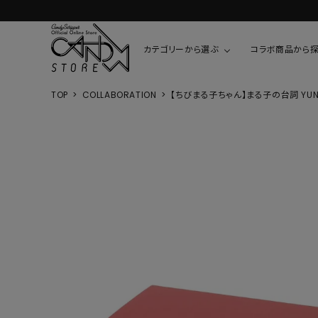
カテゴリーから選ぶ
コラボ商品から
TOP
COLLABORATION
【ちびまる子ちゃん】まる子の台詞 YUNO
TOPS
SHIRTS/BL
ROMPUS
ALL
ALL
COOKIE 
T-SHIRT
SHIRT
ちびまる子
CUTSEW
BLOUSES
チャーミー
SWEAT
ウサハナ
KNIT
CARDIGAN
クレヨンし
OTHER
HELLO KIT