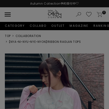
Autumn Collection予約受付中♡
LINE友だち追加 + ID連携で1,000円OFFクーポンプレゼント
menu
0
新規会員登録で1,000円分のポイントプレゼント！
CATEGORY
COLLABO
OUTLET
MAGAZINE
RANKIN
TOP
COLLABORATION
【NYA・NI・NYU・NYE・NYON】RIBBON RAGLAN TOPS