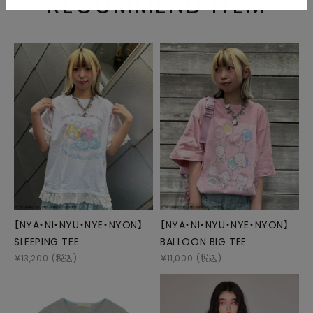
RECOMMEND ITEM
【NYA・NI・NYU・NYE・NYON】
【NYA・NI・NYU・NYE・NYON】
SLEEPING TEE
BALLOON BIG TEE
￥
13,200
(税込)
￥
11,000
(税込)