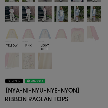
YELLOW
PINK
LIGHT
BLUE
【NYA・NI・NYU・NYE・NYON】
RIBBON RAGLAN TOPS