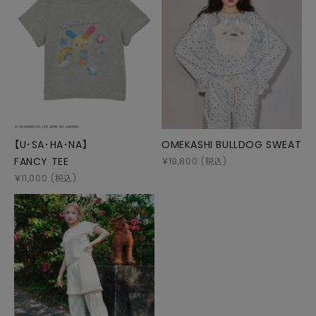
【U･SA･HA･NA】
OMEKASHI BULLDOG SWEAT
FANCY TEE
￥
19,800
(税込)
￥
11,000
(税込)