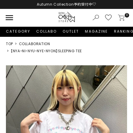
Autumn Collection予約受付中♡
LINE友だち追加 + ID連携で1,000円OFFクーポンプレゼント
menu
0
新規会員登録で1,000円分のポイントプレゼント！
CATEGORY
COLLABO
OUTLET
MAGAZINE
RANKIN
TOP
COLLABORATION
【NYA・NI・NYU・NYE・NYON】SLEEPING TEE