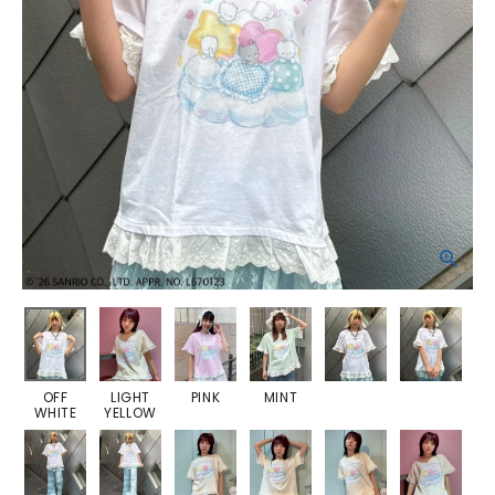
OFF
LIGHT
PINK
MINT
WHITE
YELLOW