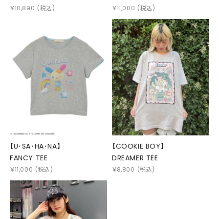
￥
10,890
(税込)
￥
11,000
(税込)
【U･SA･HA･NA】
【COOKIE BOY】
FANCY TEE
DREAMER TEE
￥
11,000
(税込)
￥
8,800
(税込)