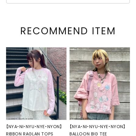
RECOMMEND ITEM
【NYA・NI・NYU・NYE・NYON】
【NYA・NI・NYU・NYE・NYON】
RIBBON RAGLAN TOPS
BALLOON BIG TEE