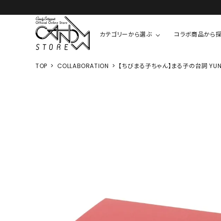
カテゴリーから選ぶ
コラボ商品から
TOP
COLLABORATION
【ちびまる子ちゃん】まる子の台詞 YUNO
TOPS
SHIRTS/BL
ROMPUS
ALL
ALL
COOKIE 
T-SHIRT
SHIRT
ちびまる子
CUTSEW
BLOUSES
チャーミー
SWEAT
ウサハナ
KNIT
CARDIGAN
クレヨンし
OTHER
HELLO KIT