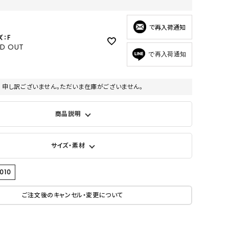
GOODS
ALL
で再入荷通知
ズ：F
UMBRELLA
LD OUT
で再入荷通知
NECK WARMER
ACCESSORIES
申し訳ございません。ただいま在庫がございません。
SWIM WEAR
商品説明
サイズ・素材
010
ご注文後のキャンセル・変更について