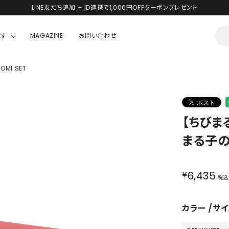
LINE友だち追加 + ID連携で1,000円OFFクーポンプレゼント
探す
MAGAZINE
お問い合わせ
MI SET
OUSE
JACKET/OUTER
ガラスの仮面
ALL
BOY
ニャニィニュニェニョン
JACKET
【ちびま
ちゃん
はぴだんぶい
OUTER
まる子の台
キティ
Hohokam DINER
シナモロール
¥
6,435
税込
んちゃん
MIKIOSAKABE・THREE TREASURES
カラー
サイ
TY
ダンダダン