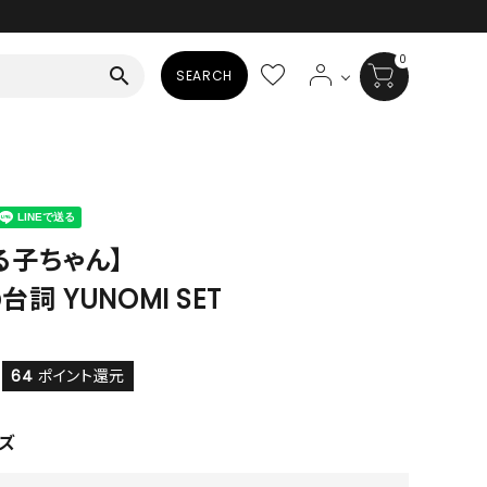
0
search
SEARCH
BAG
ALL
HAT
る子ちゃん】
詞 YUNOMI SET
ALL
SOCKS
ALL
64
ポイント還元
SHOES
ズ
ALL