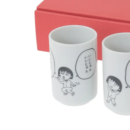
ONE PIECE
PANTS
ALL
ALL
ONE PIECE
PANTS
JUMPER SKIRT
DENIM
SHORT P
SALOPETT
PEPE
SALE
ALL
ALL