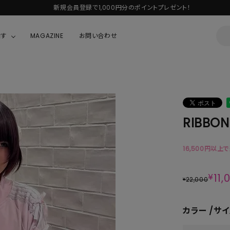
新規会員登録で1,000円分のポイントプレゼント！
探す
MAGAZINE
お問い合わせ
OUSE
JACKET/OUTER
ガラスの仮面
ALL
BOY
ニャニィニュニェニョン
JACKET
RIBBON
ちゃん
はぴだんぶい
OUTER
キティ
Hohokam DINER
16,500円以上
シナモロール
¥
11,
22,000
¥
んちゃん
MIKIOSAKABE・THREE TREASURES
カラー
サイ
TY
ダンダダン