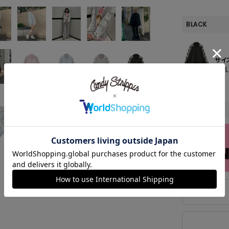
BLACK
サイ
SO
LIGHT
LIGHT
GRAY
BLACK
PINK
BLUE