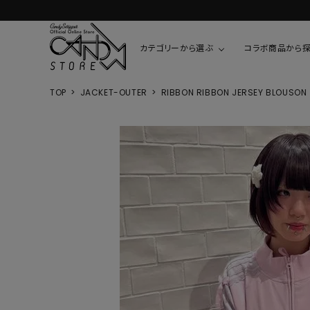
カテゴリーから選ぶ
コラボ商品から
TOP
JACKET-OUTER
RIBBON RIBBON JERSEY BLOUSON
TOPS
SHIRTS/BL
ROMPUS
ALL
ALL
COOKIE 
T-SHIRT
SHIRT
ちびまる子
CUTSEW
BLOUSES
チャーミー
SWEAT
ウサハナ
KNIT
CARDIGAN
クレヨンし
OTHER
HELLO KIT