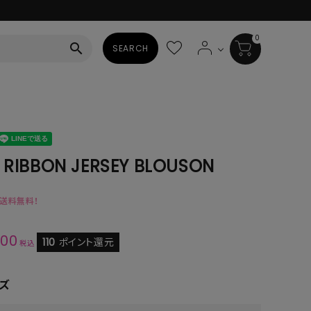
0
search
SEARCH
BAG
ALL
HAT
 RIBBON JERSEY BLOUSON
ALL
で送料無料！
SOCKS
000
ALL
110
ポイント還元
税込
SHOES
ズ
ALL