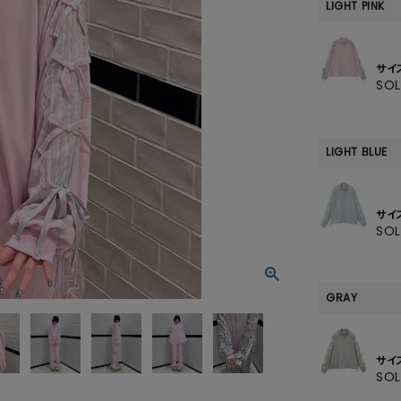
SKIRT
LIGHT PINK
ALL
サイ
SO
ANTS
LIGHT BLUE
E
サイ
SO
GRAY
サイ
SO