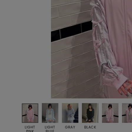
ONE PIECE
PANTS
ALL
ALL
ONE PIECE
PANTS
JUMPER SKIRT
DENIM
SHORT P
SALOPETT
PEPE
SALE
ALL
ALL
LIGHT
LIGHT
GRAY
BLACK
PINK
BLUE