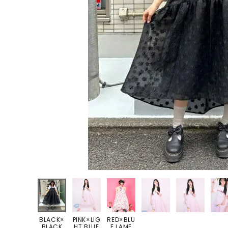
ONE PIECE
PANTS
ALL
ALL
ONE PIECE
PANTS
JUMPER SKIRT
DENIM
SHORT P
SALOPETT
PEPE
SALE
ALL
ALL
BLACK×
PINK×LIG
RED×BLU
BLACK
HT BLUE
E LAME