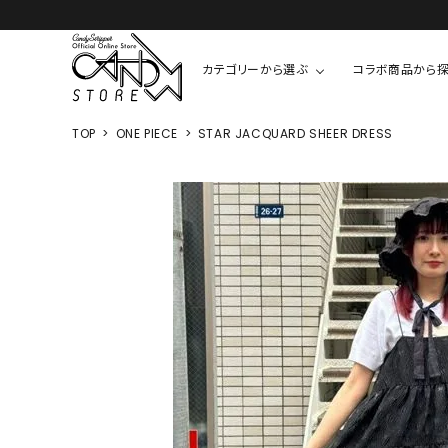
カテゴリーから選ぶ
コラボ商品から
TOP
ONE PIECE
STAR JACQUARD SHEER DRESS
TOPS
SHIRTS/BL
ROMPUS
ALL
ALL
COOKIE 
T-SHIRT
SHIRT
ちびまる子
CUTSEW
BLOUSES
チャーミー
SWEAT
ウサハナ
KNIT
CARDIGAN
クレヨンし
OTHER
HELLO KIT