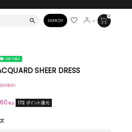
0
search
SEARCH
BAG
ALL
HAT
ACQUARD SHEER DRESS
ALL
で送料無料！
SOCKS
160
ALL
172
ポイント還元
税込
SHOES
ズ
ALL