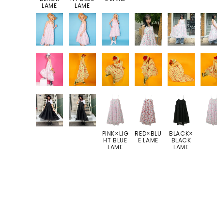
LAME
LAME
PINK×LIG
RED×BLU
BLACK×
HT BLUE
E LAME
BLACK
LAME
LAME