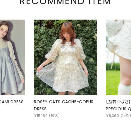
RECOMMEND ITEM
CAMI DRESS
ROSEY CATS CACHE-COEUR
【益若つばさ】
DRESS
PRECIOUS Q
￥
15,180
(税込)
￥
8,360
(税込