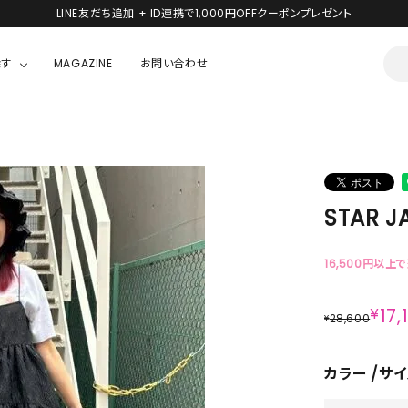
LINE友だち追加 + ID連携で1,000円OFFクーポンプレゼント
探す
MAGAZINE
お問い合わせ
OUSE
JACKET/OUTER
ガラスの仮面
ALL
BOY
ニャニィニュニェニョン
JACKET
STAR J
ちゃん
はぴだんぶい
OUTER
キティ
Hohokam DINER
16,500円以上
シナモロール
¥
17,
28,600
¥
んちゃん
MIKIOSAKABE・THREE TREASURES
カラー
サイ
TY
ダンダダン