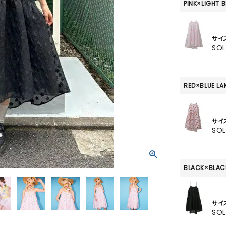
SKIRT
PINK×LIGHT B
ALL
サイ
SO
ANTS
RED×BLUE LA
E
サイ
SO
BLACK×BLAC
サイ
SO