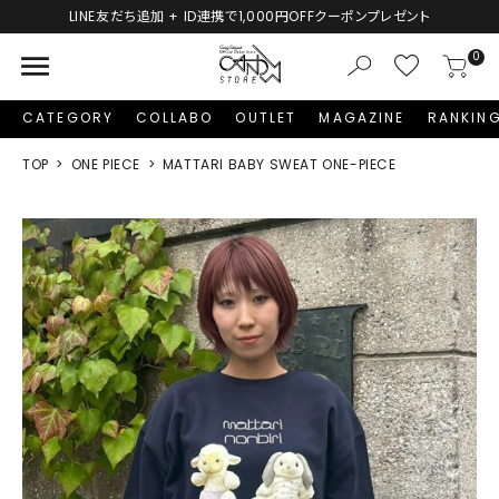
LINE友だち追加 + ID連携で1,000円OFFクーポンプレゼント
menu
0
CATEGORY
COLLABO
OUTLET
MAGAZINE
RANKIN
TOP
ONE PIECE
MATTARI BABY SWEAT ONE-PIECE