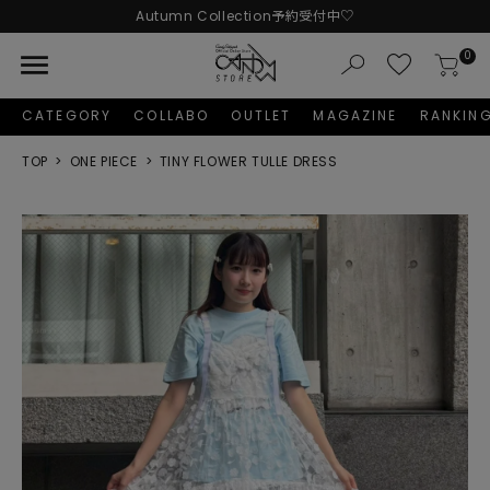
Autumn Collection予約受付中♡
menu
0
CATEGORY
COLLABO
OUTLET
MAGAZINE
RANKIN
TOP
ONE PIECE
TINY FLOWER TULLE DRESS