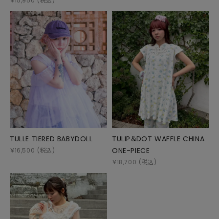
￥
15,950
(税込)
TULLE TIERED BABYDOLL
TULIP＆DOT WAFFLE CHINA
ONE-PIECE
￥
16,500
(税込)
￥
18,700
(税込)