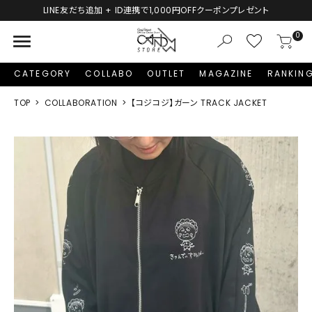
LINE友だち追加 + ID連携で1,000円OFFクーポンプレゼント
menu
0
CATEGORY
COLLABO
OUTLET
MAGAZINE
RANKIN
TOP
COLLABORATION
【コジコジ】ガーン TRACK JACKET