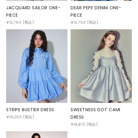
JACQUARD SAILOR ONE-
DEAR PEPE DENIM ONE-
PIECE
PIECE
￥
12,760
(税込)
￥
13,750
(税込)
STRIPE BUSTIER DRESS
SWEETNESS DOT CAMI
DRESS
￥
19,250
(税込)
￥
18,810
(税込)