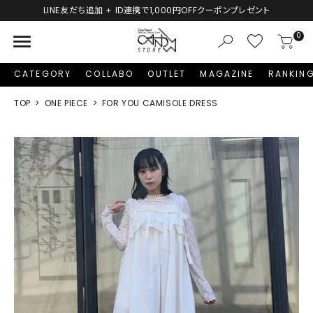
友だち追加 + ID連携で1,000円OFFクーポンプレゼント
menu
0
CATEGORY
COLLABO
OUTLET
MAGAZINE
RANKIN
TOP
ONE PIECE
FOR YOU CAMISOLE DRESS