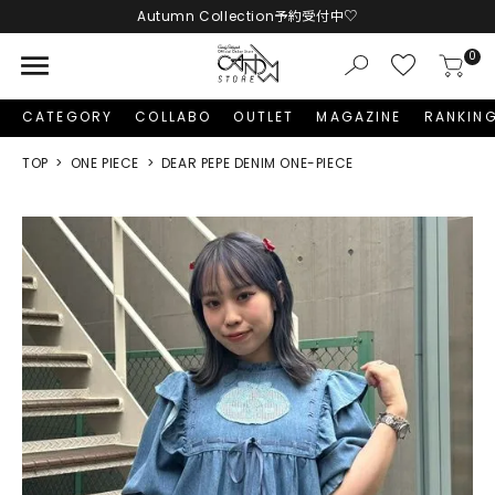
Autumn Collection予約受付中♡
LINE友だち追加 + ID連携で1,000円OFFクーポンプレゼント
menu
0
新規会員登録で1,000円分のポイントプレゼント！
CATEGORY
COLLABO
OUTLET
MAGAZINE
RANKIN
TOP
ONE PIECE
DEAR PEPE DENIM ONE-PIECE