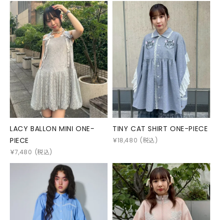
LACY BALLON MINI ONE-
TINY CAT SHIRT ONE-PIECE
PIECE
￥
18,480
(税込)
￥
7,480
(税込)