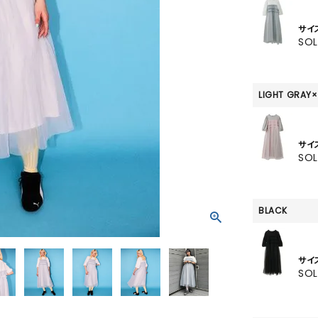
SKIRT
サイ
ALL
SO
LIGHT GRAY×
ANTS
E
サイ
SO
BLACK
サイ
SO