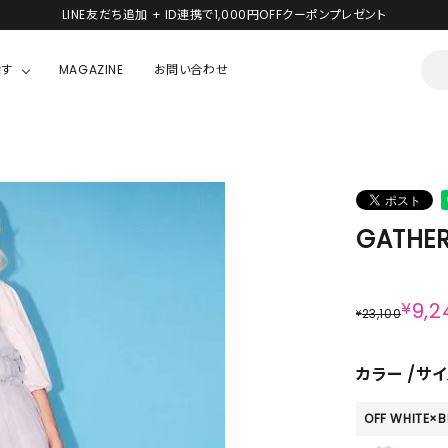
LINE友だち追加 + ID連携で1,000円OFFクーポンプレゼント
探す
MAGAZINE
お問い合わせ
OUSE
JACKET/OUTER
ガラスの仮面
ALL
BOY
ニャニィニュニェニョン
JACKET
GATHER
ちゃん
はぴだんぶい
OUTER
キティ
Hohokam DINER
¥
9,2
23,100
¥
シナモロール
んちゃん
MIKIOSAKABE・THREE TREASURES
カラー
サイ
TY
ダンダダン
OFF WHITE×B