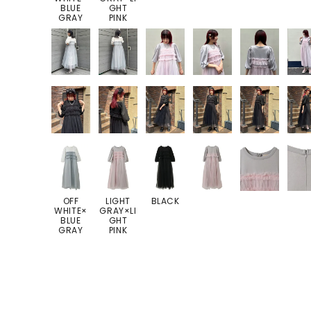
BLUE
GHT
GRAY
PINK
OFF
LIGHT
BLACK
WHITE×
GRAY×LI
BLUE
GHT
GRAY
PINK