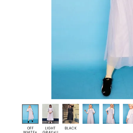
ONE PIECE
PANTS
ALL
ALL
ONE PIECE
PANTS
JUMPER SKIRT
DENIM
SHORT P
SALOPETT
PEPE
SALE
ALL
ALL
OFF
LIGHT
BLACK
WHITE×
GRAY×LI