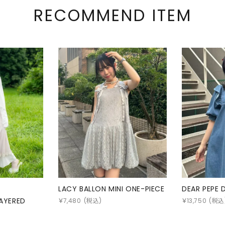
RECOMMEND ITEM
LACY BALLON MINI ONE-PIECE
DEAR PEPE 
LAYERED
￥
7,480
(税込)
￥
13,750
(税込