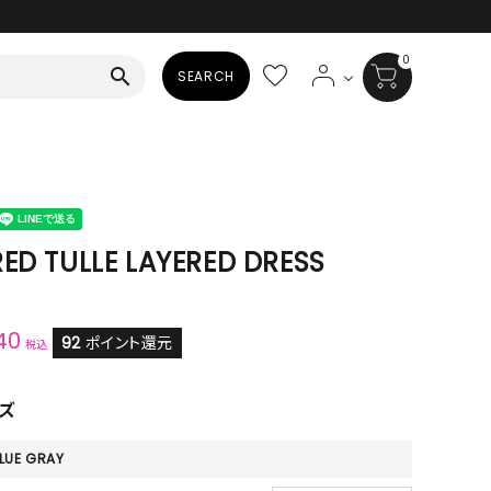
0
search
SEARCH
BAG
ALL
HAT
ED TULLE LAYERED DRESS
ALL
SOCKS
40
92
ポイント還元
税込
ALL
ズ
SHOES
ALL
LUE GRAY