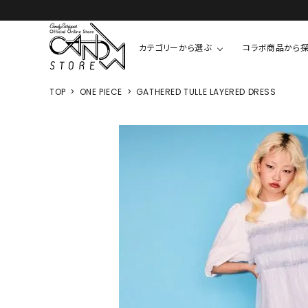
カテゴリーから選ぶ
コラボ商品から
TOP
ONE PIECE
GATHERED TULLE LAYERED DRESS
TOPS
SHIRTS/BL
ROMPUS
ALL
ALL
COOKIE 
T-SHIRT
SHIRT
ちびまる子
CUTSEW
BLOUSES
チャーミー
SWEAT
ウサハナ
KNIT
CARDIGAN
クレヨンし
OTHER
HELLO KIT