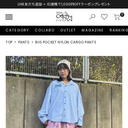
LINE友だち追加 + ID連携で1,000円OFFクーポンプレゼント
menu
0
CATEGORY
COLLABO
OUTLET
MAGAZINE
RANKIN
TOP
PANTS
BIG POCKET NYLON CARGO PANTS