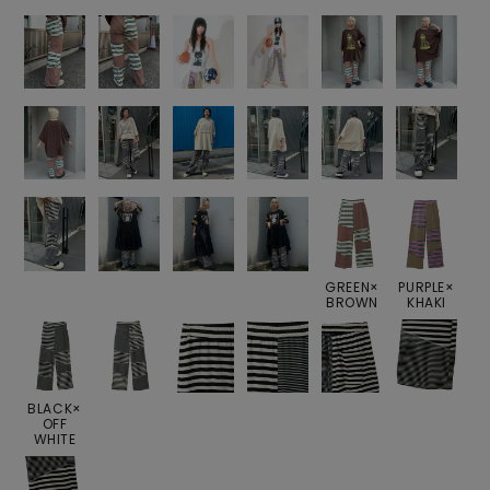
GREEN×
PURPLE×
BROWN
KHAKI
BLACK×
OFF
WHITE