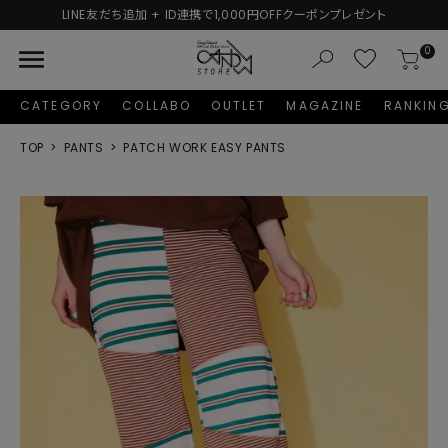
友だち追加 + ID連携で1,000円OFFクーポンプレゼント
menu
0
CATEGORY
COLLABO
OUTLET
MAGAZINE
RANKIN
TOP
PANTS
PATCH WORK EASY PANTS