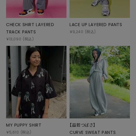
CHECK SHIRT LAYERED
LACE UP LAYERED PANTS
TRACK PANTS
￥
9,240
(税込)
￥
13,090
(税込)
MY PUPPY SHIRT
【益若つばさ】
CURVE SWEAT PANTS
￥
5,610
(税込)