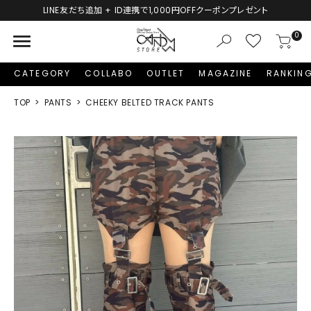
LINE友だち追加 + ID連携で1,000円OFFクーポンプレゼント
menu
0
CATEGORY
COLLABO
OUTLET
MAGAZINE
RANKIN
TOP
PANTS
CHEEKY BELTED TRACK PANTS