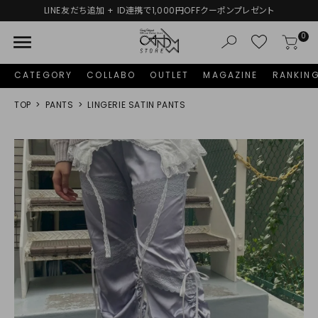
LINE友だち追加 + ID連携で1,000円OFFクーポンプレゼント
menu
0
CATEGORY
COLLABO
OUTLET
MAGAZINE
RANKIN
TOP
PANTS
LINGERIE SATIN PANTS