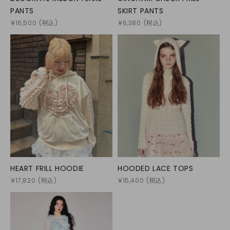
PANTS
SKIRT PANTS
￥
16,500
(税込)
￥
6,380
(税込)
HEART FRILL HOODIE
HOODED LACE TOPS
￥
17,820
(税込)
￥
15,400
(税込)