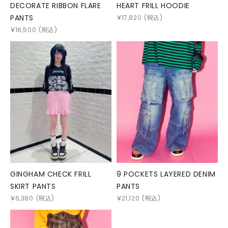
DECORATE RIBBON FLARE
HEART FRILL HOODIE
PANTS
￥
17,820
(税込)
￥
16,500
(税込)
GINGHAM CHECK FRILL
9 POCKETS LAYERED DENIM
SKIRT PANTS
PANTS
￥
6,380
(税込)
￥
21,120
(税込)