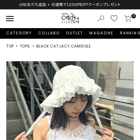
LINE友だち追加 + ID連携で1,000円OFFクーポンプレゼント
menu
0
CATEGORY
COLLABO
OUTLET
MAGAZINE
RANKIN
TOP
TOPS
BLACK CAT LACY CAMISOLE