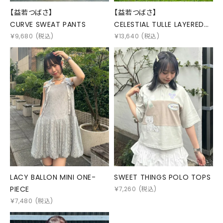
【益若つばさ】
【益若つばさ】
CURVE SWEAT PANTS
CELESTIAL TULLE LAYERED
DRESS
￥
9,680
(税込)
￥
13,640
(税込)
LACY BALLON MINI ONE-
SWEET THINGS POLO TOPS
PIECE
￥
7,260
(税込)
￥
7,480
(税込)