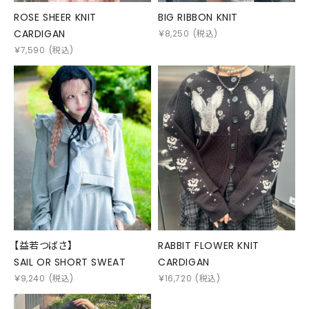
ROSE SHEER KNIT
BIG RIBBON KNIT
CARDIGAN
￥
8,250
(税込)
￥
7,590
(税込)
【益若つばさ】
RABBIT FLOWER KNIT
SAIL OR SHORT SWEAT
CARDIGAN
￥
9,240
(税込)
￥
16,720
(税込)