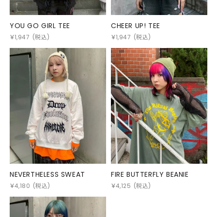
YOU GO GIRL TEE
CHEER UP! TEE
￥
1,947
(税込)
￥
1,947
(税込)
NEVERTHELESS SWEAT
FIRE BUTTERFLY BEANIE
￥
4,180
(税込)
￥
4,125
(税込)