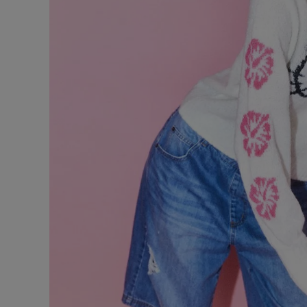
ONE PIECE
PANTS
ALL
ALL
ONE PIECE
PANTS
JUMPER SKIRT
DENIM
SHORT P
SALOPETT
PEPE
SALE
ALL
ALL