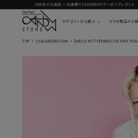
カテゴリーから選ぶ
コラボ商品から
TOP
COLLABORATION
【HELLO KITTY】HIBISCUS KNIT PUL
TOPS
SHIRTS/BL
ROMPUS
ALL
ALL
COOKIE 
T-SHIRT
SHIRT
ちびまる子
CUTSEW
BLOUSES
チャーミー
SWEAT
ウサハナ
KNIT
CARDIGAN
クレヨンし
OTHER
HELLO KIT