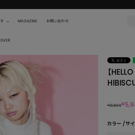
新規会員登録で1,000円分のポイントプレゼント！
探す
MAGAZINE
お問い合わせ
LOVER
OUSE
JACKET/OUTER
ガラスの仮面
ALL
BOY
ニャニィニュニェニョン
JACKET
【HELLO 
ちゃん
はぴだんぶい
OUTER
HIBISC
キティ
Hohokam DINER
シナモロール
¥
5,
19,800
¥
んちゃん
MIKIOSAKABE・THREE TREASURES
カラー
サイ
TY
ダンダダン