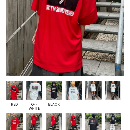
RED
OFF
BLACK
WHITE