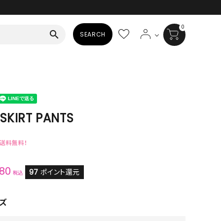
0
search
SEARCH
BAG
ALL
HAT
SKIRT PANTS
ALL
で送料無料！
SOCKS
680
ALL
97
ポイント還元
税込
SHOES
ズ
ALL