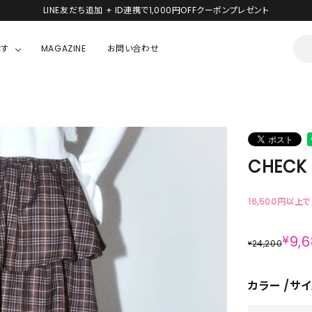
LINE友だち追加 + ID連携で1,000円OFFクーポンプレゼント
探す
MAGAZINE
お問い合わせ
OUSE
JACKET/OUTER
ガラスの仮面
ALL
BOY
ニャニィニュニェニョン
JACKET
CHECK 
ちゃん
はぴだんぶい
OUTER
キティ
Hohokam DINER
16,500円以上
シナモロール
¥
9,
24,200
¥
んちゃん
MIKIOSAKABE・THREE TREASURES
カラー
サイ
TY
ダンダダン