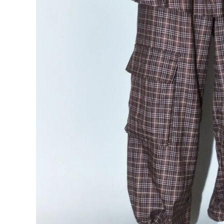
ONE PIECE
PANTS
ALL
ALL
ONE PIECE
PANTS
JUMPER SKIRT
DENIM
SHORT P
SALOPETT
PEPE
SALE
ALL
ALL