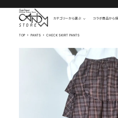
カテゴリーから選ぶ
コラボ商品から
TOP
PANTS
CHECK SKIRT PANTS
TOPS
SHIRTS/BL
ROMPUS
ALL
ALL
COOKIE 
T-SHIRT
SHIRT
ちびまる子
CUTSEW
BLOUSES
チャーミー
SWEAT
ウサハナ
KNIT
CARDIGAN
クレヨンし
OTHER
HELLO KIT