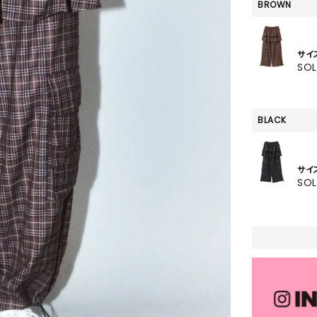
SKIRT
BROWN
ALL
サイ
SO
ANTS
BLACK
E
サイ
SO