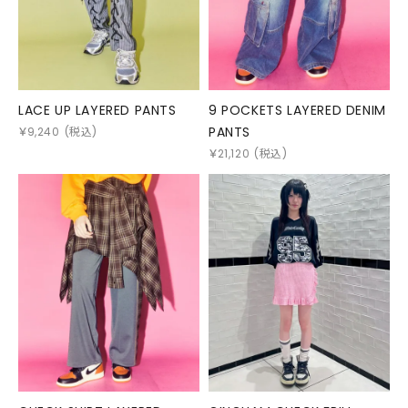
LACE UP LAYERED PANTS
9 POCKETS LAYERED DENIM
PANTS
￥
9,240
(税込)
￥
21,120
(税込)