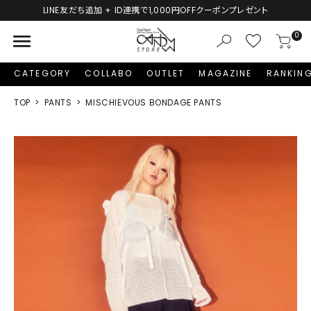
LINE友だち追加 + ID連携で1,000円OFFクーポンプレゼント
menu
0
CATEGORY
COLLABO
OUTLET
MAGAZINE
RANKIN
TOP
PANTS
MISCHIEVOUS BONDAGE PANTS