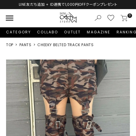
LINE友だち追加 + ID連携で1,000円OFFクーポンプレゼント
menu
0
CATEGORY
COLLABO
OUTLET
MAGAZINE
RANKIN
TOP
PANTS
CHEEKY BELTED TRACK PANTS