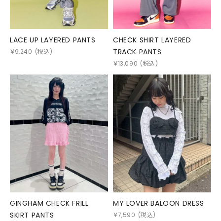
LACE UP LAYERED PANTS
CHECK SHIRT LAYERED
TRACK PANTS
￥
9,240
(税込)
￥
13,090
(税込)
GINGHAM CHECK FRILL
MY LOVER BALOON DRESS
SKIRT PANTS
￥
7,590
(税込)