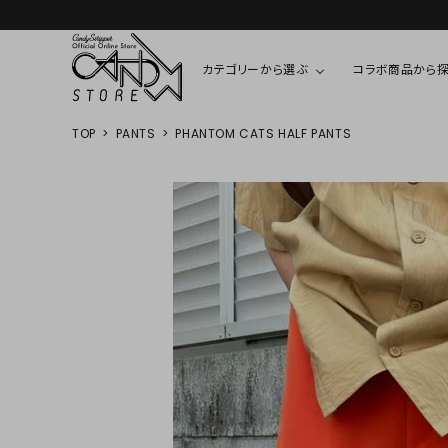
カテゴリーから選ぶ
コラボ商品から
TOP
PANTS
PHANTOM CATS HALF PANTS
TOPS
SHIRTS/BL
ROMPUS
ALL
ALL
COOKIE 
T-SHIRT
SHIRT
ちびまる子
CUTSEW
BLOUSES
チャーミー
SWEAT
ウサハナ
KNIT
CARDIGAN
クレヨンし
OTHER
HELLO KIT