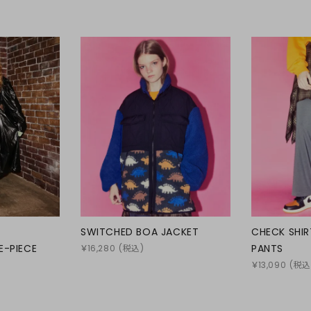
SWITCHED BOA JACKET
CHECK SHIR
E-PIECE
PANTS
￥
16,280
(税込)
￥
13,090
(税込