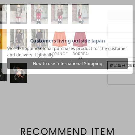
ORANGE
BORDEA
UX
商品番号
125
RECOMMEND ITEM