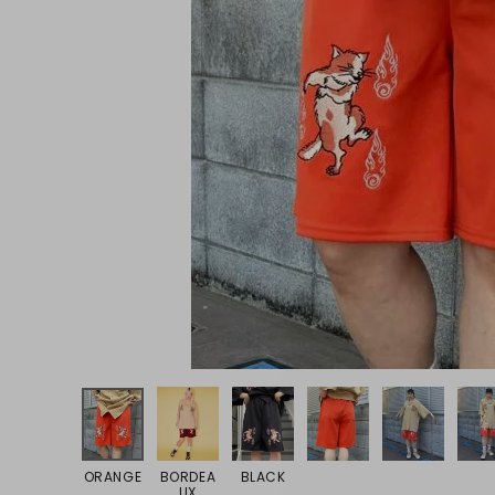
ONE PIECE
PANTS
ALL
ALL
ONE PIECE
PANTS
JUMPER SKIRT
DENIM
SHORT P
SALOPETT
PEPE
SALE
ALL
ALL
ORANGE
BORDEA
BLACK
UX