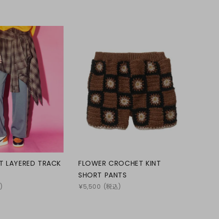
T LAYERED TRACK
FLOWER CROCHET KINT
SHORT PANTS
)
￥
5,500
(税込)