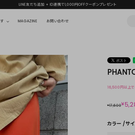
LINE友だち追加 + ID連携で1,000円OFFクーポンプレゼント
探す
MAGAZINE
お問い合わせ
OUSE
JACKET/OUTER
ガラスの仮面
ALL
BOY
ニャニィニュニェニョン
JACKET
PHANTO
ちゃん
はぴだんぶい
OUTER
キティ
Hohokam DINER
16,500円以上
シナモロール
¥
5,2
17,600
¥
んちゃん
MIKIOSAKABE・THREE TREASURES
カラー
サイ
TY
ダンダダン