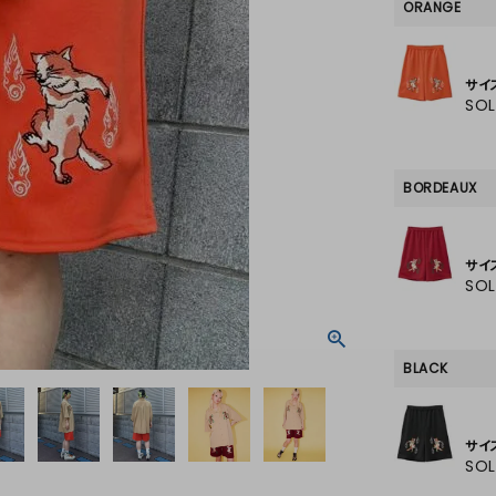
SKIRT
ORANGE
ALL
サイ
SO
ANTS
BORDEAUX
E
サイ
SO
BLACK
サイ
SO