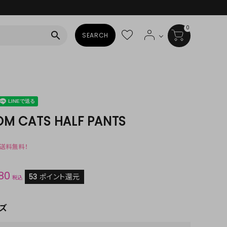
0
search
SEARCH
BAG
ALL
HAT
M CATS HALF PANTS
ALL
で送料無料！
SOCKS
80
ALL
53
ポイント還元
税込
SHOES
ズ
ALL